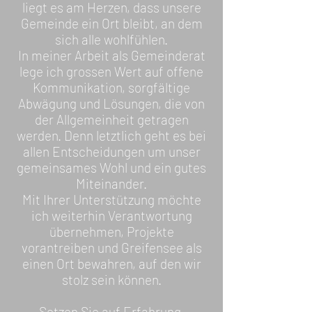
liegt es am Herzen, dass unsere
Gemeinde ein Ort bleibt, an dem
sich alle wohlfühlen.
In meiner Arbeit als Gemeinderat
lege ich grossen Wert auf offene
Kommunikation, sorgfältige
Abwägung und Lösungen, die von
der Allgemeinheit getragen
werden. Denn letztlich geht es bei
allen Entscheidungen um unser
gemeinsames Wohl und ein gutes
Miteinander.
Mit Ihrer Unterstützung möchte
ich weiterhin Verantwortung
übernehmen, Projekte
vorantreiben und Greifensee als
einen Ort bewahren, auf den wir
stolz sein können.
Setzen Sie auf Erfahrung,