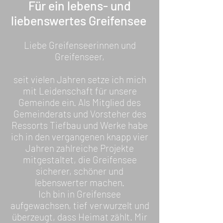
Für ein lebens- und
liebenswertes Greifensee
Liebe Greifenseerinnen und
Greifenseer,
seit vielen Jahren setze ich mich
mit Leidenschaft für unsere
Gemeinde ein. Als Mitglied des
Gemeinderats und Vorsteher des
Ressorts Tiefbau und Werke habe
ich in den vergangenen knapp vier
Jahren zahlreiche Projekte
mitgestaltet, die Greifensee
sicherer, schöner und
lebenswerter machen.
Ich bin in Greifensee
aufgewachsen, tief verwurzelt und
überzeugt, dass Heimat zählt. Mir